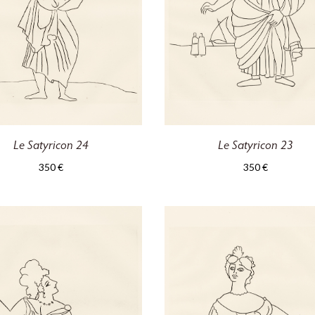
Le Satyricon 24
Le Satyricon 23
350
€
350
€