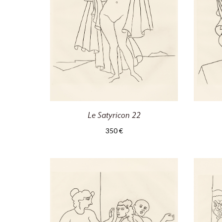
Le Satyricon 22
350
€