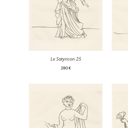
Le Satyricon 25
280
€