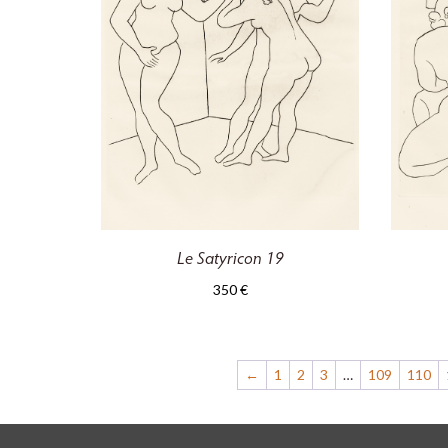
Le Satyricon 19
350
€
←
1
2
3
…
109
110