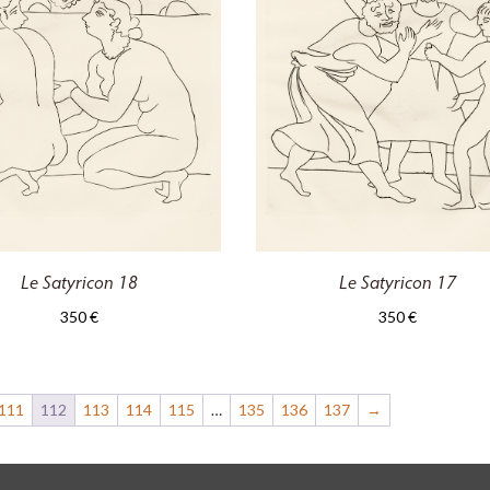
Le Satyricon 18
Le Satyricon 17
350
€
350
€
111
112
113
114
115
…
135
136
137
→