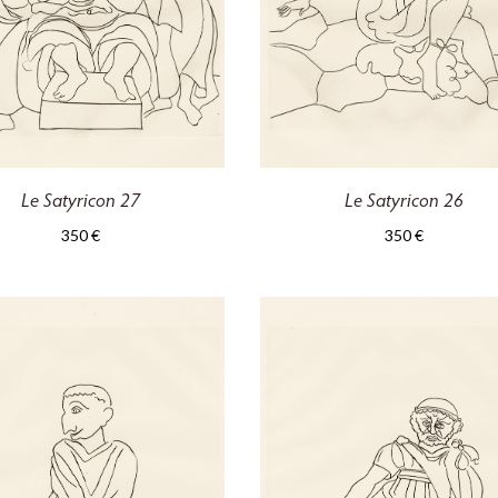
Le Satyricon 27
Le Satyricon 26
350
€
350
€