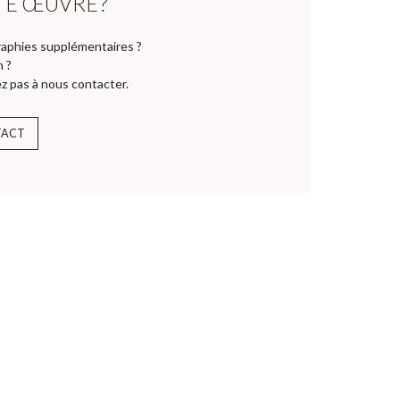
TE ŒUVRE ?
aphies supplémentaires ?
n ?
z pas à nous contacter.
TACT