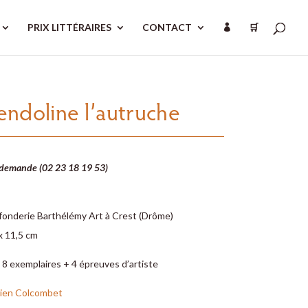
PRIX LITTÉRAIRES
CONTACT
🛒

ndoline l’autruche
 demande (02 23 18 19 53)
 fonderie Barthélémy Art à Crest (Drôme)
x 11,5 cm
 8 exemplaires + 4 épreuves d’artiste
ien Colcombet