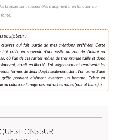
des bronzes sont susceptibles d’augmenter en fonction du
 fonte.
u sculpteur :
œuvres qui fait partie de mes créations préférées. Cette
 été créée en souvenir d’une visite au zoo de Ziniaré au
o, où l’un de ces ratites mâles, de très grande taille et donc
sionnant, errait en liberté. J’ai soigneusement représenté les
’oiseau, formés de deux doigts seulement dont l’un armé d’une
e griffe pouvant aisément éventrer un homme. Existe en
e ou colorée à l’image des autruches mâles (noir et blanc). »
 QUESTIONS SUR