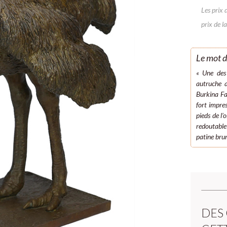
Les prix 
prix de la
Le mot d
« Une des 
autruche a
Burkina Fas
fort impres
pieds de l
redoutabl
patine brun
DES