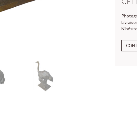
CET
Photogr
Livraiso
N’hésite
CON