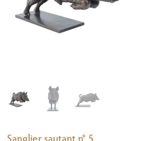
Sanglier sautant n° 5