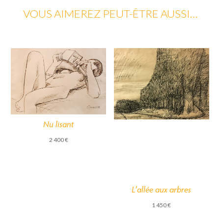
VOUS AIMEREZ PEUT-ÊTRE AUSSI…
Nu lisant
2 400
€
L’allée aux arbres
1 450
€