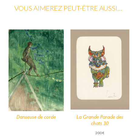
VOUS AIMEREZ PEUT-ÊTRE AUSSI…
La Grande Parade des
Danseuse de corde
chats 30
200
€