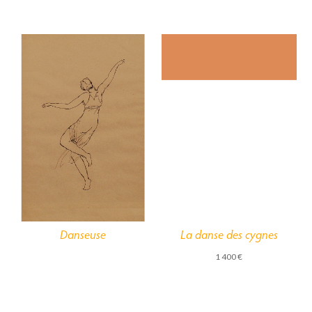
La danse des cygnes
Danseuse
1 400
€