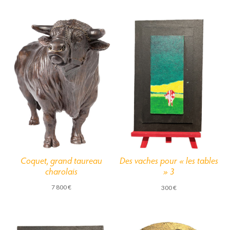
Coquet, grand taureau
Des vaches pour « les tables
charolais
» 3
7 800
€
300
€