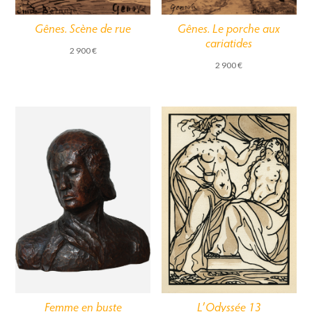
Gênes. Scène de rue
Gênes. Le porche aux
cariatides
2 900
€
2 900
€
Femme en buste
L’Odyssée 13