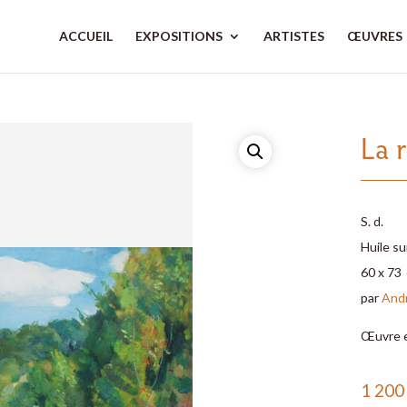
ACCUEIL
EXPOSITIONS
ARTISTES
ŒUVRES
La 
S. d.
Huile su
60 x 73
par
And
Œuvre 
1 20