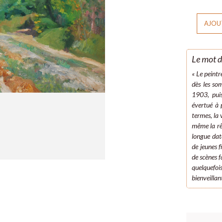
AJOUT
Le mot d
« Le peint
dès les so
1903, puis
évertué à p
termes, la 
même la rê
longue dat
de jeunes f
de scènes f
quelquefois
bienveillan