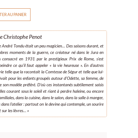
ER AU PANIER
e Christophe Penot
re André Tondu était un peu magicien… Des saisons durant, et
mbres moments de la guerre, ce créateur né dans le Jura en
 consacré en 1931 par le prestigieux Prix de Rome, s’est
eindre ce qu’il faut appeler « la vie heureuse ». En d’autres
vie telle que la racontait la Comtesse de Ségur et telle que lui-
vait pour les enfants groupés autour d’Odette, sa femme, de
e son modèle préféré. D’où ces instantanés subtilement saisis
illes courant sous le soleil et riant à perdre haleine, ou encore
amiliales, dans la cuisine, dans le salon, dans la salle à manger,
 dans l’atelier : partout on le devine qui contemple, un sourire
t sur les lèvres… »