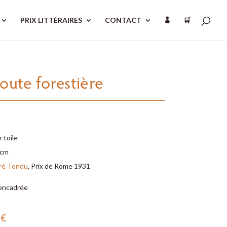
PRIX LITTÉRAIRES
CONTACT
🛒

route forestière
r toile
 cm
ré Tondu
, Prix de Rome 1931
encadrée
0
€