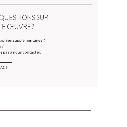
 QUESTIONS SUR
TE ŒUVRE ?
aphies supplémentaires ?
n ?
z pas à nous contacter.
TACT