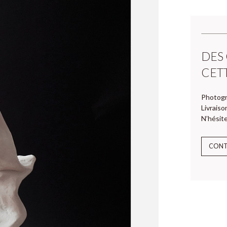
DES
CET
Photogr
Livraiso
N’hésite
CON