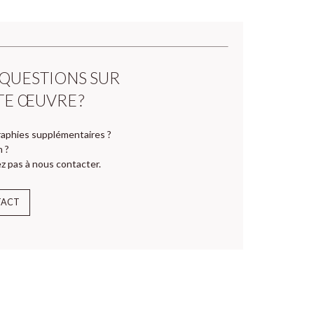
 QUESTIONS SUR
TE ŒUVRE ?
aphies supplémentaires ?
n ?
z pas à nous contacter.
TACT