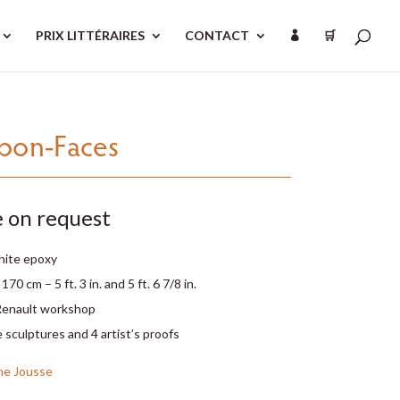
PRIX LITTÉRAIRES
CONTACT
🛒

bon-Faces
e on request
hite epoxy
70 cm – 5 ft. 3 in. and 5 ft. 6 7/8 in.
Renault workshop
 sculptures and 4 artist’s proofs
ne Jousse