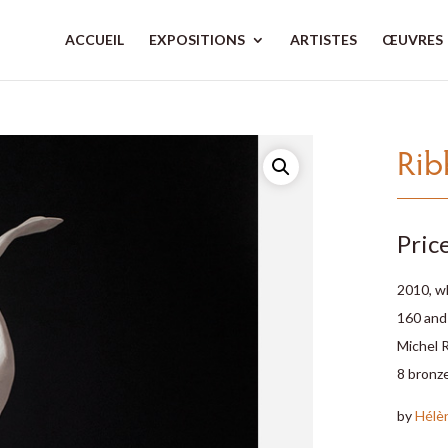
ACCUEIL
EXPOSITIONS
ARTISTES
ŒUVRES
Rib
Pric
2010, w
160 and 1
Michel 
8 bronze
by
Hélè