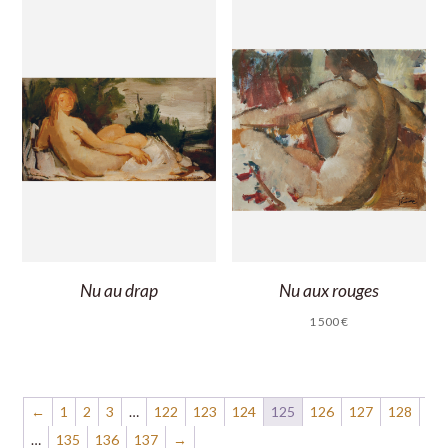
Nu au drap
Nu aux rouges
1 500
€
←
1
2
3
…
122
123
124
125
126
127
128
…
135
136
137
→