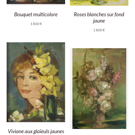
Bouquet multicolore
Roses blanches sur fond
jaune
1 800
€
1 800
€
Viviane aux glaïeuls jaunes