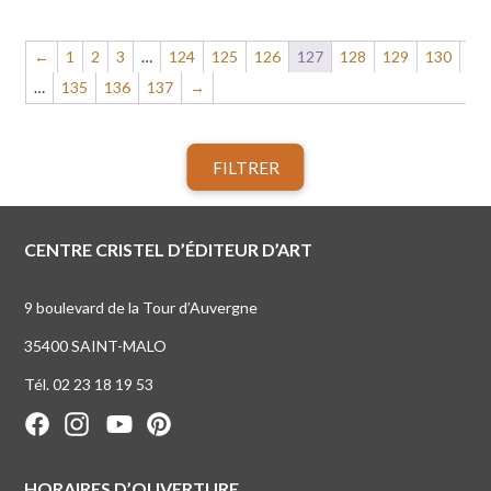
←
1
2
3
…
124
125
126
127
128
129
130
…
135
136
137
→
FILTRER
CENTRE CRISTEL D’ÉDITEUR D’ART
9 boulevard de la Tour d’Auvergne
35400 SAINT-MALO
Tél. 02 23 18 19 53
HORAIRES D’OUVERTURE