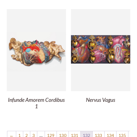
Infunde Amorem Cordibus
Nervus Vagus
1
←
1
2
3
…
129
130
131
132
133
134
135