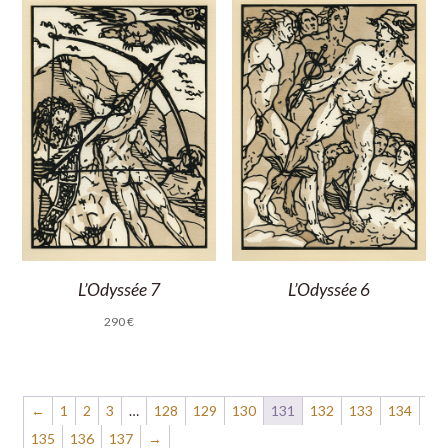
L’Odyssée 7
L’Odyssée 6
290
€
←
1
2
3
…
128
129
130
131
132
133
134
135
136
137
→