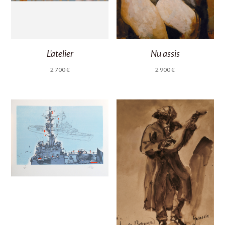
L’atelier
Nu assis
2 700
€
2 900
€