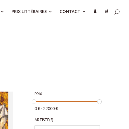
PRIX LITTÉRAIRES
CONTACT
🛒

PRIX
0
€
-
22000
€
ARTISTE(S)