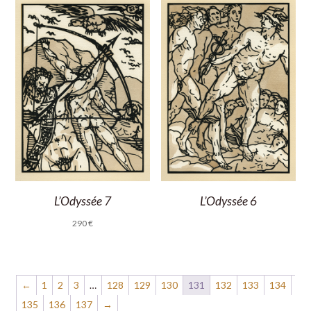
L’Odyssée 7
L’Odyssée 6
290
€
←
1
2
3
…
128
129
130
131
132
133
134
135
136
137
→