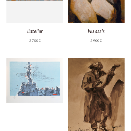
L’atelier
Nu assis
2 700
€
2 900
€