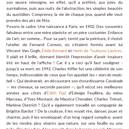
son œuvre témoigne, en effet, qu’il a préféré, aux joies du
surréalisme, puis aux nuits de l’abstraction, les simples beautés
du quotidien. Comprenez, la vie de chaque jour, quand elle veut
prendre des airs de fête.
Posons le cadre. Une naissance à Paris, en 1902. Des souvenirs
fabuleux entre une mère pianiste et un père costumier. Enfance
de l’art, en somme… Pour sa part, tenté par la peinture, il choisit
l’atelier de Fernand Cormon, où s’étaient formés avant lui
Vincent Van Gogh,
Émile Bernard
et
Henri de Toulouse-Lautrec
.
Il plaît et il brille, donnant bientôt l’impression d’avoir toujours
été en haut de l’affiche ! Car il y a ceci qu’il faut souligner :
jusqu’à sa mort, en 1992, Charles Kiffer fut une célébrité de son
temps, indissociable de ceux que l’on appelait les
« stars du music-
hall »
. Qui devinerait, en découvrant son étourdissante
Cavalcade
— les chevaux, sa seconde passion —, qu’il vécut ses meilleures
années aux côtés d’
Édith Piaf
, d’Edwige Feuillère, du mime
Marceau, d’Yves Montant, de Maurice Chevalier, Charles Trénet,
Marlène Dietrich ? Qu’il a également travaillé en compagnie de
Brigitte Bardot ? De la coulisse, il les voyait rire, danser, jouer et
chanter, puis il les enveloppait d’un long regard complice, avant
de les rendre, plus vivants que nature, sur une feuille ou une