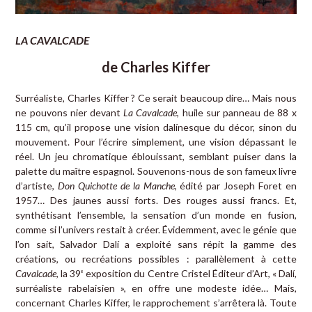
LA CAVALCADE
de Charles Kiffer
Surréaliste, Charles Kiffer ? Ce serait beaucoup dire… Mais nous
ne pouvons nier devant
La Cavalcade
, huile sur panneau de 88 x
115 cm, qu’il propose une vision dalínesque du décor, sinon du
mouvement. Pour l’écrire simplement, une vision dépassant le
réel. Un jeu chromatique éblouissant, semblant puiser dans la
palette du maître espagnol. Souvenons-nous de son fameux livre
d’artiste,
Don Quichotte de la Manche
, édité par Joseph Foret en
1957… Des jaunes aussi forts. Des rouges aussi francs. Et,
synthétisant l’ensemble, la sensation d’un monde en fusion,
comme si l’univers restait à créer. Évidemment, avec le génie que
l’on sait, Salvador Dalí a exploité sans répit la gamme des
créations, ou recréations possibles : parallèlement à cette
Cavalcade
, la 39
exposition du Centre Cristel Éditeur d’Art, « Dalí,
e
surréaliste rabelaisien », en offre une modeste idée… Mais,
concernant Charles Kiffer, le rapprochement s’arrêtera là. Toute