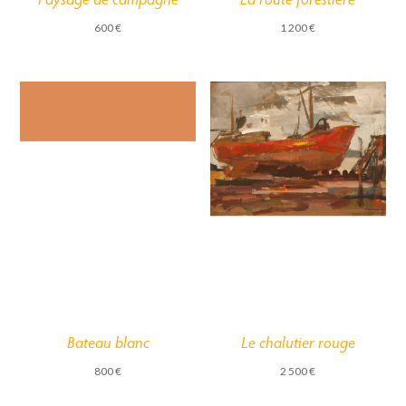
1 200
€
600
€
Bateau blanc
Le chalutier rouge
800
€
2 500
€