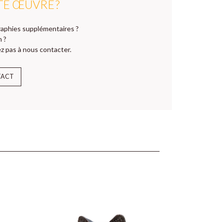
TE ŒUVRE ?
aphies supplémentaires ?
n ?
z pas à nous contacter.
TACT