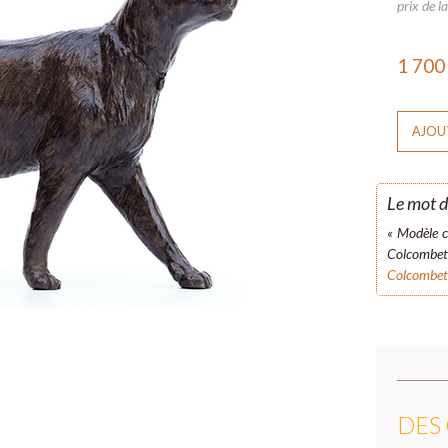
prix de la
1 70
AJOUT
Le mot d
« Modèle c
Colcombe
Colcombet 
DES