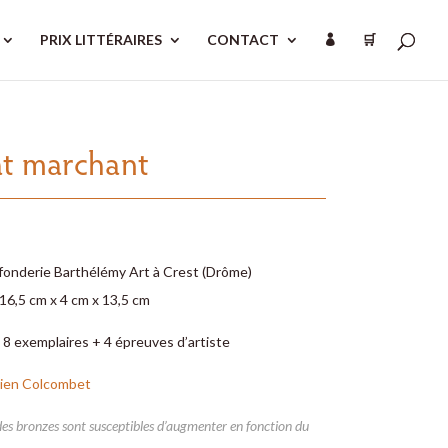
PRIX LITTÉRAIRES
CONTACT
🛒

t marchant
 fonderie Barthélémy Art à Crest (Drôme)
16,5 cm x 4 cm x 13,5 cm
 8 exemplaires + 4 épreuves d’artiste
ien Colcombet
des bronzes sont susceptibles d’augmenter en fonction du