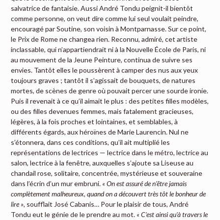
salvatrice de fantaisie. Aussi André Tondu peignit-il bientôt
comme personne, on veut dire comme lui seul voulait peindre,
encouragé par Soutine, son voisin à Montparnasse. Sur ce point,
le Prix de Rome ne changea rien. Reconnu, admiré, cet artiste
inclassable, qui n’appartiendrait ni à la Nouvelle École de Paris, ni
au mouvement de la Jeune Peinture, continua de suivre ses
envies. Tantôt elles le poussèrent à camper des nus aux yeux
toujours graves ; tantôt il s’agissait de bouquets, de natures
mortes, de scènes de genre où pouvait percer une sourde ironie.
Puis il revenait à ce qu’il aimait le plus : des petites filles modèles,
ou des filles devenues femmes, mais fatalement gracieuses,
légères, à la fois proches et lointaines, et semblables, à
différents égards, aux héroïnes de Marie Laurencin. Nul ne
s’étonnera, dans ces conditions, qu’il ait multiplié les
représentations de lectrices — lectrice dans le métro, lectrice au
salon, lectrice à la fenêtre, auxquelles s’ajoute sa Liseuse au
chandail rose, solitaire, concentrée, mystérieuse et souveraine
dans l’écrin d’un mur embruni.
« On est assuré de n’être jamais
complètement malheureux, quand on a découvert très tôt le bonheur de
lire »
, soufflait José Cabanis… Pour le plaisir de tous, André
Tondu eut le génie de le prendre au mot.
« C’est ainsi qu’à travers le