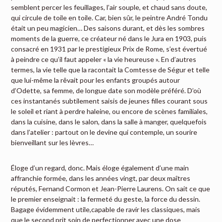
semblent percer les feuillages, l’air souple, et chaud sans doute,
qui circule de toile en toile. Car, bien sûr, le peintre André Tondu
était un peu magicien… Des saisons durant, et dès les sombres
moments de la guerre, ce créateur né dans le Jura en 1903, puis
consacré en 1931 par le prestigieux Prix de Rome, s’est évertué
à peindre ce qu’il faut appeler « la vie heureuse ». En d’autres
termes, la vie telle que la racontait la Comtesse de Ségur et telle
que lui-même la rêvait pour les enfants groupés autour
d’Odette, sa femme, de longue date son modèle préféré. D’où
ces instantanés subtilement saisis de jeunes filles courant sous
le soleil et riant à perdre haleine, ou encore de scènes familiales,
dans la cuisine, dans le salon, dans la salle à manger, quelquefois
dans l’atelier : partout on le devine qui contemple, un sourire
bienveillant sur les lèvres…
Éloge d’un regard, donc. Mais éloge également d’une main
affranchie formée, dans les années vingt, par deux maîtres
réputés, Fernand Cormon et Jean-Pierre Laurens. On sait ce que
le premier enseignait : la fermeté du geste, la force du dessin.
Bagage évidemment utile,capable de ravir les classiques, mais
que le second prit soin de perfectionner avec une dose